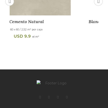
Blanco Mate Rectificado 325783
33 X 60 cm / 2,30 m² x caja
USD
10.5
el m2