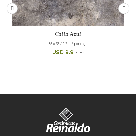
Madera Mix
50 X 50 cm / 2,33 m² x caja
USD
8.9
el m2