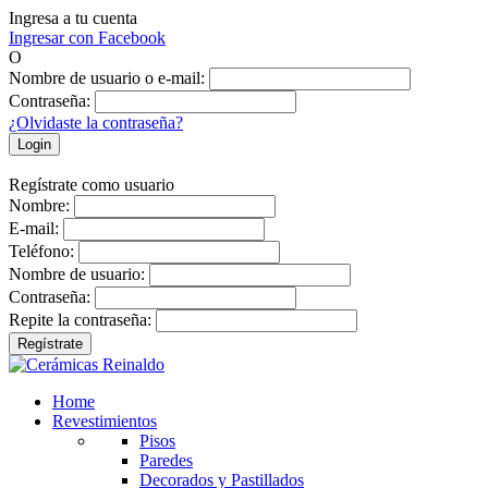
Ingresa a tu cuenta
Ingresar con Facebook
O
Nombre de usuario o e-mail:
Contraseña:
¿Olvidaste la contraseña?
Login
Regístrate como usuario
Nombre:
E-mail:
Teléfono:
Nombre de usuario:
Contraseña:
Repite la contraseña:
Regístrate
Home
Revestimientos
Pisos
Paredes
Decorados y Pastillados