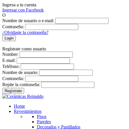
Ingresa a tu cuenta
Ingresar con Facebook
O
Nombre de usuario o e-mail:
Contraseña:
¿Olvidaste la contraseña?
Login
Regístrate como usuario
Nombre:
E-mail:
Teléfono:
Nombre de usuario:
Contraseña:
Repite la contraseña:
Regístrate
Home
Revestimientos
Pisos
Paredes
Decorados y Pastillados